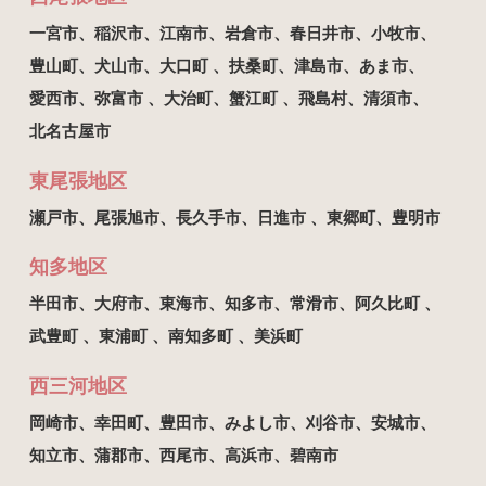
一宮市、
稲沢市、
江南市、
岩倉市、
春日井市、
小牧市、
豊山町、
犬山市、
大口町 、
扶桑町、
津島市、
あま市、
愛西市、
弥富市 、
大治町、
蟹江町 、
飛島村、
清須市、
北名古屋市
東尾張地区
瀬戸市、
尾張旭市、
長久手市、
日進市 、
東郷町、
豊明市
知多地区
半田市、
大府市、
東海市、
知多市、
常滑市、
阿久比町 、
武豊町 、
東浦町 、
南知多町 、
美浜町
西三河地区
岡崎市、
幸田町、
豊田市、
みよし市、
刈谷市、
安城市、
知立市、
蒲郡市、
西尾市、
高浜市、
碧南市