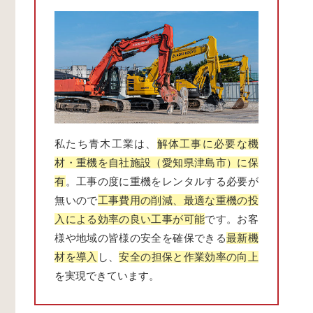
私たち青木工業は、
解体工事に必要な機
材・重機を自社施設（愛知県津島市）に保
有
。工事の度に重機をレンタルする必要が
無いので
工事費用の削減、最適な重機の投
入による効率の良い工事が可能
です。お客
様や地域の皆様の安全を確保できる
最新機
材を導入
し、
安全の担保と作業効率の向上
を実現できています。