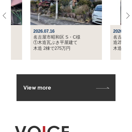
2026.07.02
2026.06.
S・C様
名古屋市西区 J設計様 木
名古屋
造2階建て
木造瓦
木造
235万円
木造
20
View more