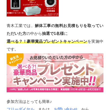
青木工業では、
解体工事の無料お見積もりを取ってい
ただいた方
の中から
抽選で1名様
に
選べる？！豪華賞品プレゼントキャンペーン
を実施中
です。
参加方法はとっても簡単♪
フリーダイヤル
または
お問い合わせ
から