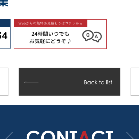
CONT
A
CT