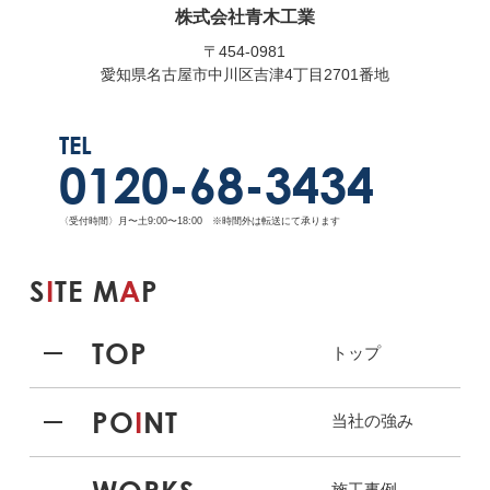
株式会社青木工業
〒454-0981
愛知県名古屋市中川区吉津4丁目2701番地
TEL
0120-68-3434
〈受付時間〉月〜土9:00〜18:00 ※時間外は転送にて承ります
S
I
TE M
A
P
TOP
トップ
PO
I
NT
当社の強み
施工事例