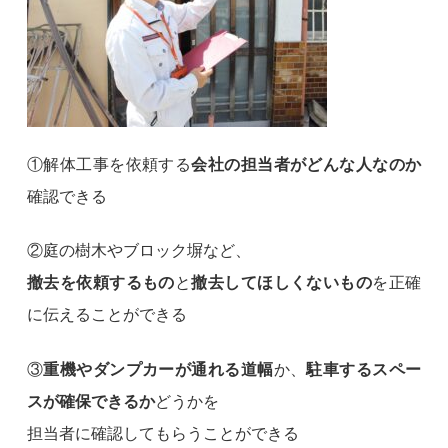
①解体工事を依頼する
会社の担当者がどんな人なのか
確認できる
②庭の樹木やブロック塀など、
撤去を依頼するもの
と
撤去してほしくないもの
を正確
に伝えることができる
③
重機やダンプカーが通れる道幅
か、
駐車するスペー
スが確保できるか
どうかを
担当者に確認してもらうことができる