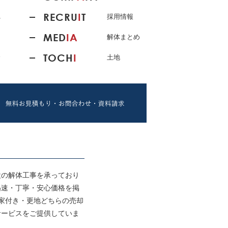
RECRU
I
T
れ
採用情報
MED
IA
解体まとめ
TOCH
I
介
土地
設の解体工事を承っており
迅速・丁寧・安心価格を掲
古家付き・更地どちらの売却
サービスをご提供していま