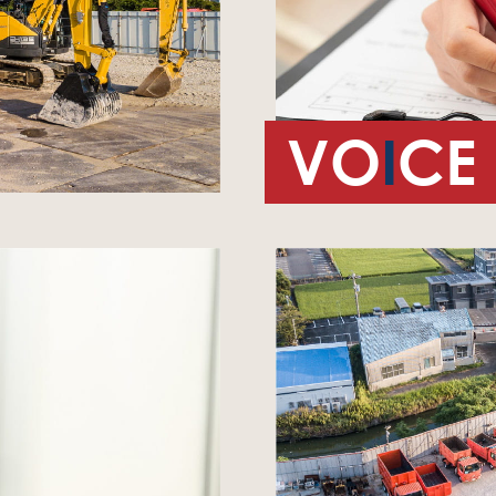
VO
I
CE