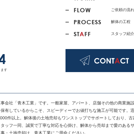
FLOW
ご依頼の流
PROCESS
解体の工程
ST
A
FF
スタッフ紹
4
ります
工事会社「青木工業」です。一般家屋、アパート、店舗その他の商業施
を保有しているからこそ、スピーディーでお値打ちな施工が可能です。
,000件以上。解体後の土地売却もワンストップでサポートしており、
スタッフ一同、誠実で丁寧な対応を心掛け、解体から売却まで愛のある
工事・土地売却は、青木工業にご用命ください。