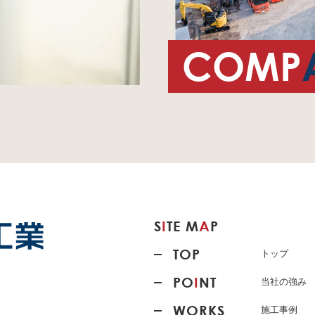
COMP
S
I
TE M
A
P
TOP
トップ
PO
I
NT
当社の強み
WORKS
施工事例