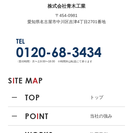
株式会社青木工業
〒454-0981
愛知県名古屋市中川区吉津4丁目2701番地
TEL
0120-68-3434
〈受付時間〉月〜土9:00〜18:00 ※時間外は転送にて承ります
S
I
TE M
A
P
TOP
トップ
PO
I
NT
当社の強み