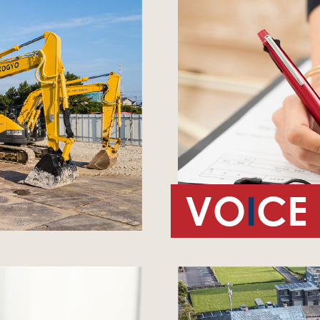
VO
I
CE