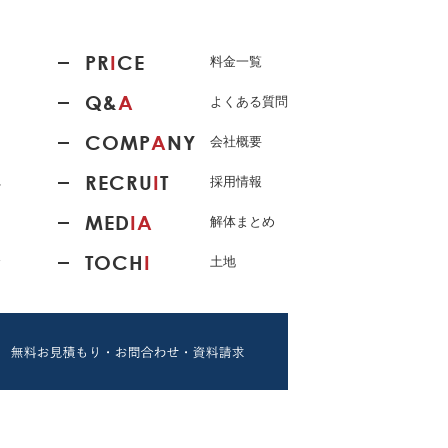
PR
I
CE
料金一覧
Q&
A
よくある質問
COMP
A
NY
会社概要
RECRU
I
T
れ
採用情報
MED
IA
解体まとめ
TOCH
I
介
土地