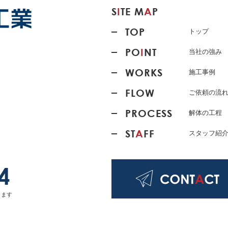
S
I
TE M
A
P
TOP
トップ
PO
I
NT
当社の強み
WORKS
施工事例
FLOW
ご依頼の流
PROCESS
解体の工程
ST
A
FF
スタッフ紹
4
ります