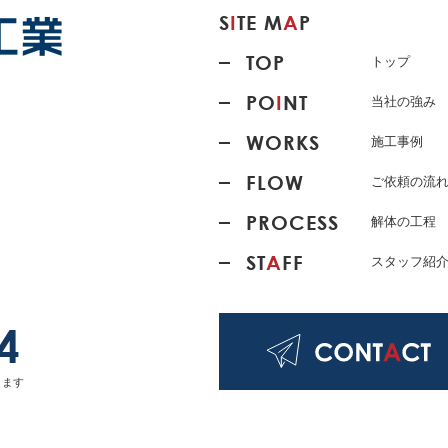
S
I
TE M
A
P
TOP
トップ
PO
I
NT
当社の強み
WORKS
施工事例
FLOW
ご依頼の流
PROCESS
解体の工程
ST
A
FF
スタッフ紹
4
ります