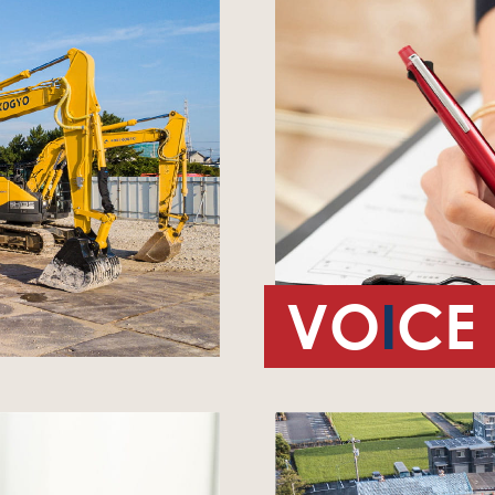
VO
I
CE