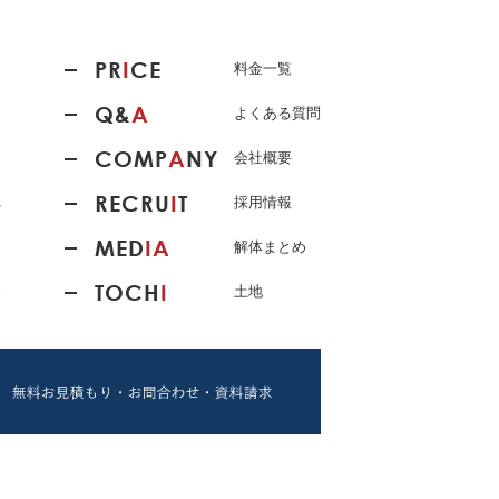
PR
I
CE
料金一覧
Q&
A
よくある質問
COMP
A
NY
会社概要
RECRU
I
T
れ
採用情報
MED
IA
解体まとめ
TOCH
I
介
土地