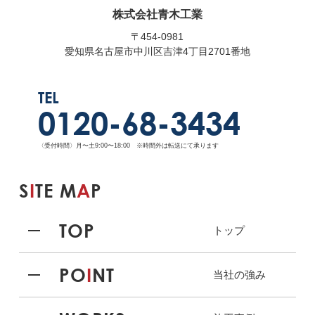
株式会社青木工業
〒454-0981
愛知県名古屋市中川区吉津4丁目2701番地
TEL
0120-68-3434
〈受付時間〉月〜土9:00〜18:00 ※時間外は転送にて承ります
S
I
TE M
A
P
TOP
トップ
PO
I
NT
当社の強み