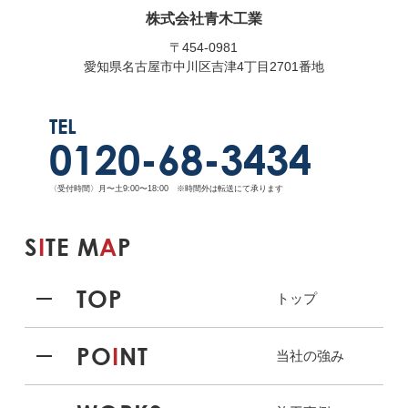
株式会社青木工業
〒454-0981
愛知県名古屋市中川区吉津4丁目2701番地
TEL
0120-68-3434
〈受付時間〉月〜土9:00〜18:00 ※時間外は転送にて承ります
S
I
TE M
A
P
TOP
トップ
PO
I
NT
当社の強み