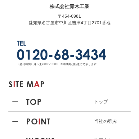
株式会社青木工業
〒454-0981
愛知県名古屋市中川区吉津4丁目2701番地
TEL
0120-68-3434
〈受付時間〉月〜土9:00〜18:00 ※時間外は転送にて承ります
S
I
TE M
A
P
TOP
トップ
PO
I
NT
当社の強み