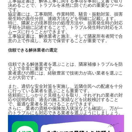
工事協定書は、解体工事に関する事項を事前に文書で取り
決めることで、トラブルを未然に防ぐための重要なツール
です。
協定書には、工事期間、作業時間、騒音・振動対策、損害
発生時の責任分担、連絡方法などを明確に記載します。
特に、隣家との境界部分の処理方法や、損害発生時の対応
手順を詳細に記述することで、トラブル発生時の対応をス
ムーズに行うことができます。
工事協定書は、解体業者と施主、そして隣家所有者間で合
意の上で作成し、双方で保管することが重要です。
信頼できる解体業者の選定
信頼できる解体業者を選ぶことは、隣家補修トラブルを防
ぐ上で非常に重要です。
業者選びの際には、経験豊富で技術力が高い業者を選ぶこ
とが大切です。
また、適切な安全対策を実施し、近隣住民への配慮を十分
に行っている業者を選ぶことも重要です。
依頼前にしっかりと見積もりを取り、それぞれの業者の対
応や説明内容、過去の施工実績などを比較検討すること
で、最適な業者を見つけることができます。
さらに、業者の資格や保険加入状況なども確認し、万が一
のトラブルにも対応できる業者を選ぶようにしましょう。