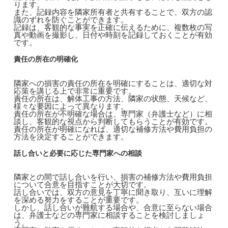
ります。
また、記録内容を隣家所有者と共有することで、双方の認
識のずれを防ぐことができます。
記録は、客観的な事実を正確に伝えるために、複数枚の写
真や動画を撮影し、日付や時刻を記録しておくことが有効
です。
責任の所在の明確化
隣家への損害の責任の所在を明確にすることは、適切な対
応策を講じる上で非常に重要です。
責任の所在は、解体工事の方法、隣家の状態、天候など、
様々な要因によって異なります。
責任の所在が不明確な場合は、専門家（弁護士など）に相
談し、客観的な視点から判断してもらうことが有効です。
責任の所在が明確になれば、適切な補修方法や費用負担の
方法を決定することができます。
話し合いと必要に応じた専門家への相談
隣家との間で話し合いを行い、損害の補修方法や費用負担
について合意を目指すことが大切です。
話し合いでは、双方の意見を丁寧に聞き取り、互いに理解
を深める努力をすることが重要です。
しかし、話し合いが難航する場合や、合意に至らない場合
は、弁護士などの専門家に相談することを検討しましょ
う。