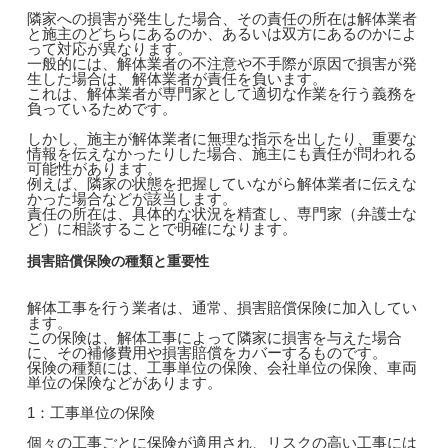
隣家への損害が発生した場合、その責任の所在は解体業者
と施主のどちらにあるのか、あるいは双方にあるのかによ
って対応が異なります。
一般的には、解体業者の不注意や不手際が原因で損害が発
生した場合は、解体業者が責任を負います。
これは、解体業者が専門家として適切な作業を行う義務を
負っているためです。
しかし、施主が解体業者に無理な指示を出したり、重要な
情報を伝えなかったりした場合、施主にも責任が問われる
可能性があります。
例えば、隣家の状態を把握していながら解体業者に伝えな
かった場合などが該当します。
責任の所在は、具体的な状況を精査し、専門家（弁護士な
ど）に相談することで明確になります。
損害賠償保険の種類と重要性
解体工事を行う業者は、通常、損害賠償保険に加入してい
ます。
この保険は、解体工事によって隣家に損害を与えた場合
に、その補修費用や損害賠償をカバーするものです。
保険の種類には、工事単位の保険、会社単位の保険、車両
単位の保険などがあります。
1：工事単位の保険
個々の工事ごとに保険が適用され、リスクの高い工事には