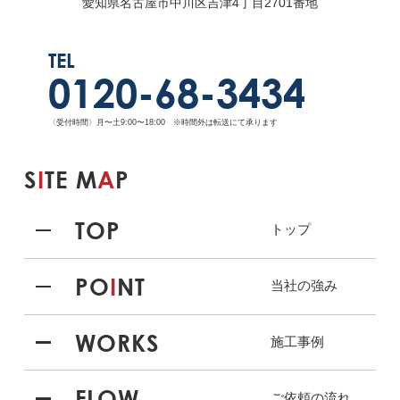
愛知県名古屋市中川区吉津4丁目2701番地
TEL
0120-68-3434
〈受付時間〉月〜土9:00〜18:00 ※時間外は転送にて承ります
S
I
TE M
A
P
TOP
トップ
PO
I
NT
当社の強み
WORKS
施工事例
FLOW
ご依頼の流れ