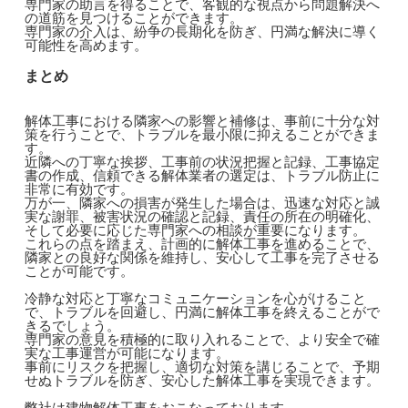
専門家の助言を得ることで、客観的な視点から問題解決へ
の道筋を見つけることができます。
専門家の介入は、紛争の長期化を防ぎ、円満な解決に導く
可能性を高めます。
まとめ
解体工事における隣家への影響と補修は、事前に十分な対
策を行うことで、トラブルを最小限に抑えることができま
す。
近隣への丁寧な挨拶、工事前の状況把握と記録、工事協定
書の作成、信頼できる解体業者の選定は、トラブル防止に
非常に有効です。
万が一、隣家への損害が発生した場合は、迅速な対応と誠
実な謝罪、被害状況の確認と記録、責任の所在の明確化、
そして必要に応じた専門家への相談が重要になります。
これらの点を踏まえ、計画的に解体工事を進めることで、
隣家との良好な関係を維持し、安心して工事を完了させる
ことが可能です。
冷静な対応と丁寧なコミュニケーションを心がけること
で、トラブルを回避し、円満に解体工事を終えることがで
きるでしょう。
専門家の意見を積極的に取り入れることで、より安全で確
実な工事運営が可能になります。
事前にリスクを把握し、適切な対策を講じることで、予期
せぬトラブルを防ぎ、安心した解体工事を実現できます。
弊社は建物解体工事をおこなっております。