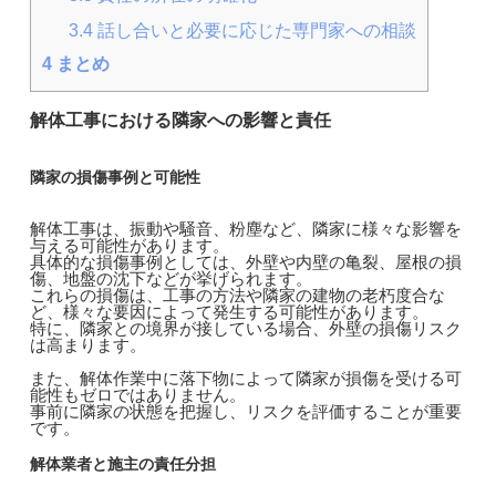
3.4
話し合いと必要に応じた専門家への相談
4
まとめ
解体工事における隣家への影響と責任
隣家の損傷事例と可能性
解体工事は、振動や騒音、粉塵など、隣家に様々な影響を
与える可能性があります。
具体的な損傷事例としては、外壁や内壁の亀裂、屋根の損
傷、地盤の沈下などが挙げられます。
これらの損傷は、工事の方法や隣家の建物の老朽度合な
ど、様々な要因によって発生する可能性があります。
特に、隣家との境界が接している場合、外壁の損傷リスク
は高まります。
また、解体作業中に落下物によって隣家が損傷を受ける可
能性もゼロではありません。
事前に隣家の状態を把握し、リスクを評価することが重要
です。
解体業者と施主の責任分担