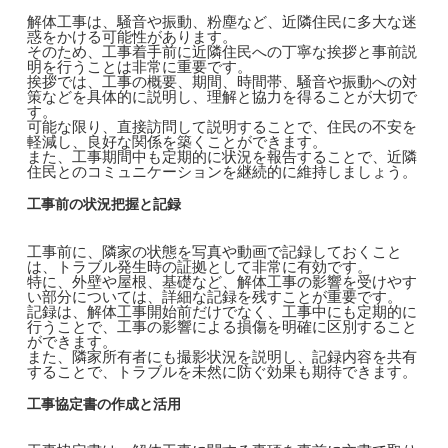
解体工事は、騒音や振動、粉塵など、近隣住民に多大な迷
惑をかける可能性があります。
そのため、工事着手前に近隣住民への丁寧な挨拶と事前説
明を行うことは非常に重要です。
挨拶では、工事の概要、期間、時間帯、騒音や振動への対
策などを具体的に説明し、理解と協力を得ることが大切で
す。
可能な限り、直接訪問して説明することで、住民の不安を
軽減し、良好な関係を築くことができます。
また、工事期間中も定期的に状況を報告することで、近隣
住民とのコミュニケーションを継続的に維持しましょう。
工事前の状況把握と記録
工事前に、隣家の状態を写真や動画で記録しておくこと
は、トラブル発生時の証拠として非常に有効です。
特に、外壁や屋根、基礎など、解体工事の影響を受けやす
い部分については、詳細な記録を残すことが重要です。
記録は、解体工事開始前だけでなく、工事中にも定期的に
行うことで、工事の影響による損傷を明確に区別すること
ができます。
また、隣家所有者にも撮影状況を説明し、記録内容を共有
することで、トラブルを未然に防ぐ効果も期待できます。
工事協定書の作成と活用