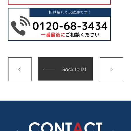
CONT
A
CT