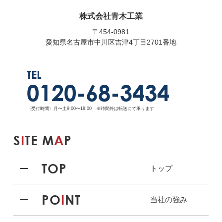
株式会社青木工業
〒454-0981
愛知県名古屋市中川区吉津4丁目2701番地
TEL
0120-68-3434
〈受付時間〉月〜土9:00〜18:00 ※時間外は転送にて承ります
S
I
TE M
A
P
TOP
トップ
PO
I
NT
当社の強み