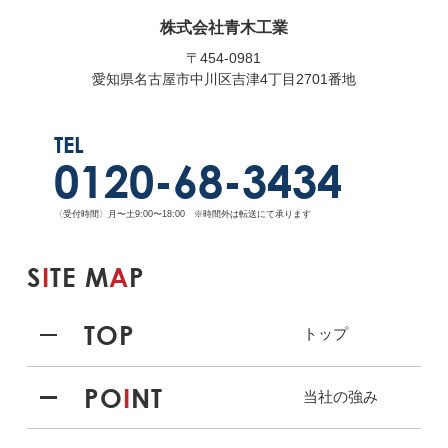
株式会社青木工業
〒454-0981
愛知県名古屋市中川区吉津4丁目2701番地
TEL
0120-68-3434
〈受付時間〉月〜土9:00〜18:00 ※時間外は転送にて承ります
S
I
TE M
A
P
TOP
トップ
PO
I
NT
当社の強み