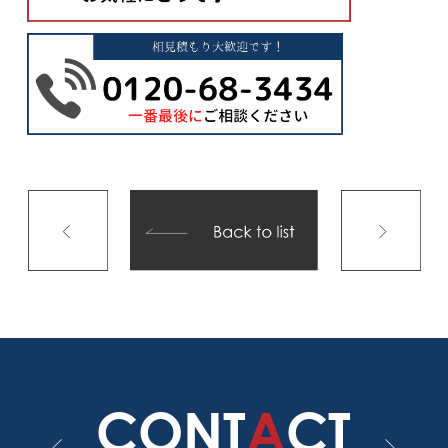
CONT
A
CT