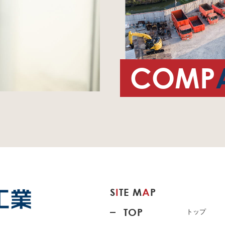
COMP
S
I
TE M
A
P
TOP
トップ