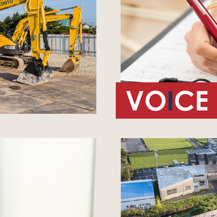
VO
I
CE