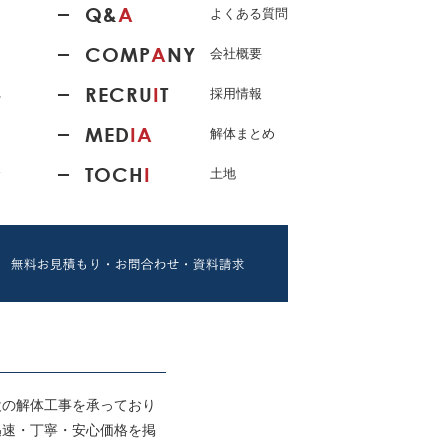
Q&
A
よくある質問
COMP
A
NY
会社概要
RECRU
I
T
れ
採用情報
MED
IA
解体まとめ
TOCH
I
介
土地
設の解体工事を承っており
迅速・丁寧・安心価格を掲