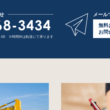
せ
メール
68-3434
無料
お問
8:00
※時間外は転送にて承ります