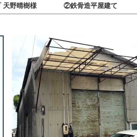
町 天野晴樹様 ②鉄骨造平屋建て