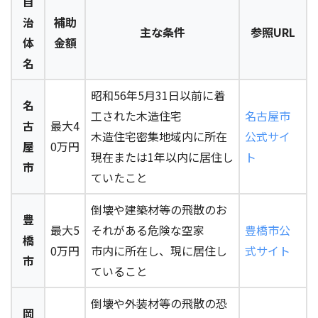
自
治
補助
主な条件
参照URL
体
金額
名
昭和56年5月31日以前に着
名
工された木造住宅
名古屋市
古
最大4
木造住宅密集地域内に所在
公式サイ
屋
0万円
現在または1年以内に居住し
ト
市
ていたこと
倒壊や建築材等の飛散のお
豊
最大5
それがある危険な空家
豊橋市公
橋
0万円
市内に所在し、現に居住し
式サイト
市
ていること
倒壊や外装材等の飛散の恐
岡